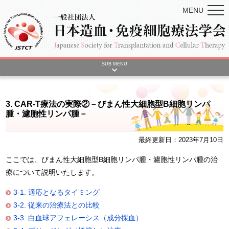
MENU
SUB MENU
3. CAR-T療法の実際②－びまん性大細胞型B細胞リンパ
腫・濾胞性リンパ腫－
最終更新日：2023年7月10日
ここでは、びまん性大細胞型B細胞リンパ腫・濾胞性リンパ腫の治
療について説明いたします。
3-1. 適応となるタイミング
3-2. 従来の治療法との比較
3-3. 白血球アフェレーシス（成分採血）