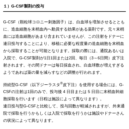
１）G-CSF製剤の投与
G-CSF（顆粒球コロニー刺激因子）は、白血球を増加させるととも
に、造血細胞を末梢血内へ動員する効果がある薬剤です。元々末梢
血には造血細胞があまり含まれていませんが、この注射をドナーに
連日投与することにより、移植に必要な程度量の造血細胞を末梢血
から採取することが可能となります。採取の際には、通院あるいは
入院で、G-CSF製剤が1日1回または2回、毎日（3～6日間）皮下注
射されます。その間ドナーは毎日採血され、白血球数が増えすぎる
ようであれば薬の量を減らすなどの調整が行われます。
®
持続型G-CSF（以下ジーラスタ
皮下注）を使用する場合には、G-
CSFの注射は1回のみで、投与後 4 日目または 5 日目に末梢血幹細
胞採取を行います（日程は施設によって異なります）。
連日投与型G-CSFと比較して、投与回数が軽減されますが、外来通
院で採取を行うかもしくは入院で採取を行うかは施設やドナーさん
の状況によって異なります。