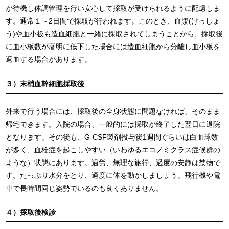
が待機し体調管理を行い安心して採取が受けられるように配慮しま
す。通常１～2日間で採取が行われます。このとき、血漿(けっしょ
う)や血小板も造血細胞と一緒に採取されてしまうことから、採取後
に血小板数が著明に低下した場合には造血細胞から分離し血小板を
返血する場合があります。
３）末梢血幹細胞採取後
外来で行う場合には、採取後の全身状態に問題なければ、そのまま
帰宅できます。入院の場合、一般的には採取が終了した翌日に退院
となります。その後も、G-CSF製剤投与後1週間ぐらいは白血球数
が多く、血栓症を起こしやすい（いわゆるエコノミクラス症候群の
ような）状態にあります。過労、無理な旅行、過度の安静は禁物で
す。たっぷり水分をとり、適度に体を動かしましょう。飛行機や電
車で長時間同じ姿勢でいるのも良くありません。
４）採取後検診