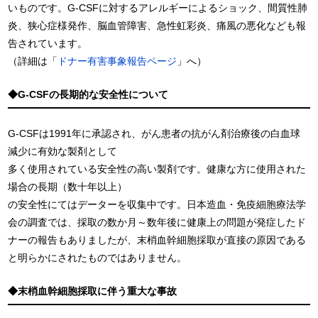
いものです。G-CSFに対するアレルギーによるショック、間質性肺
炎、狭心症様発作、脳血管障害、急性虹彩炎、痛風の悪化なども報
告されています。
（詳細は「
ドナー有害事象報告ページ
」へ）
◆G-CSFの長期的な安全性について
G-CSFは1991年に承認され、がん患者の抗がん剤治療後の白血球
減少に有効な製剤として
多く使用されている安全性の高い製剤です。健康な方に使用された
場合の長期（数十年以上）
の安全性にてはデーターを収集中です。日本造血・免疫細胞療法学
会の調査では、採取の数か月～数年後に健康上の問題が発症したド
ナーの報告もありましたが、末梢血幹細胞採取が直接の原因である
と明らかにされたものではありません。
◆末梢血幹細胞採取に伴う重大な事故