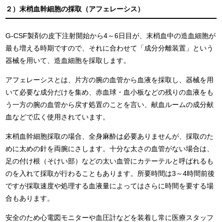
２）末梢血幹細胞の採取（アフェレーシス）
G-CSF製剤の皮下注射開始から4～6日目が、末梢血中の造血細胞が
最も増える時期ですので、それに合わせて「成分分離装置」という
器械を用いて、造血細胞を採取します。
アフェレーシスとは、片方の腕の血管から血液を採取し、器械を用
いて必要な成分だけを集め、赤血球・血小板などの残りの血液をも
う一方の腕の血管から戻す処置のことを言い、献血ルームの成分献
血などで広く使用されています。
末梢血幹細胞採取の場合、全身麻酔は必要ありませんが、採取のた
めに太めの針を両腕にさします。十分な太さの血管がない場合は、
足の付け根（そけい部）などの太い血管にカテーテルと呼ばれるも
のを入れて採取が行わることもあります。所要時間は3～4時間前後
ですが採取速度や処理する血液量によってはさらに時間を要する場
合もあります。
安全のため心電図モニターや血圧計などを装着し常に医療スタッフ