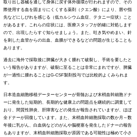
取り出し器械を通して身体に戻す体外循環が行われますので、その
際使用する血を固まりにくくする薬剤（クエン酸）により、唇や指
先などにしびれを感じる（低カルシウム血症、テタニー症状）こと
があるます。これらの症状には、医療スタッフが的確に対処します
ので、出現したらすぐ知らせましょう。また、吐き気やめまい、針
を刺した血管からの出血、血腫ができるなどの問題が生じることも
あります。
過去に海外で採取後に脾臓が大きく腫れて破裂し、手術を要したと
いう報告がありますが、破裂に至ることは非常にまれですが、脾臓
が一過性に腫れることはG-CSF製剤投与では比較的よくみられま
す。
日本造血細胞移植データーセンターが骨髄および末梢血幹細胞ドナ
ーに発生した短期的、長期的な健康上の問題点を継続的に調査して
おり、間質性肺炎、肝障害などの発生が報告されていますが、ほぼ
全ドナーが回復しています。また、末梢血幹細胞採取の数か月～数
年後に乳がん、白血病などのがんや脳梗塞を発生したドナーの報告
もありますが、末梢血幹細胞採取が原因である可能性は極めて小さ