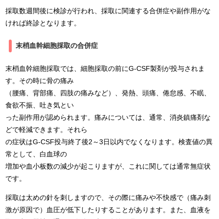
採取数週間後に検診が行われ、採取に関連する合併症や副作用がな
ければ終診となります。
末梢血幹細胞採取の合併症
末梢血幹細胞採取では、細胞採取の前にG-CSF製剤が投与されま
す。その時に骨の痛み
（腰痛、背部痛、四肢の痛みなど）、発熱、頭痛、倦怠感、不眠、
食欲不振、吐き気とい
った副作用が認められます。痛みについては、通常、消炎鎮痛剤な
どで軽減できます。それら
の症状はG-CSF投与終了後2～3日以内でなくなります。検査値の異
常として、白血球の
増加や血小板数の減少が起こりますが、これに関しては通常無症状
です。
採取は太めの針を刺しますので、その際に痛みや不快感で（痛み刺
激が原因で）血圧が低下したりすることがあります。また、血液を