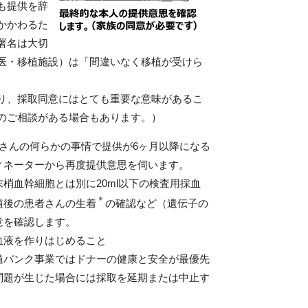
も提供を辞
かかわるた
署名は大切
医・移植施設）は「間違いなく移植が受けら
り、採取同意にはとても重要な意味があるこ
のご相談がある場合もあります。）
さんの何らかの事情で提供が6ヶ月以降になる
ィネーターから再度提供意思を伺います。
梢血幹細胞とは別に20ml以下の検査用採血
＊
植後の患者さんの生着
の確認など（遺伝子の
意を確認します。
血液を作りはじめること
髄バンク事業ではドナーの健康と安全が最優先
問題が生じた場合には採取を延期または中止す