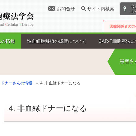
会
お問合せ
サイト内検索
コ
医療関係者の方
んの情報
造血細胞移植の成績について
CAR-T細胞療法
患者さ
»
ドナーさんの情報
»
4. 非血縁ドナーになる
4. 非血縁ドナーになる