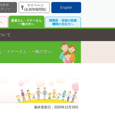
員専用
マイページ
English
ンテンツ
(会員情報閲覧)
患者さん・ドナーさん
開業医・地域の医療
へ
一般の方へ
機関の先生方へ
について
ん・ドナーさん・一般の方へ
最終更新日：2020年12月18日