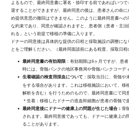
よるもので、最終同意書に署名・捺印する前であればいつで
退することができますが、最終同意の後は、患者さんの命に
め提供意思の撤回はできません。このように最終同意書への
な約束であり、同意が確認されますと、患者側（患者・主治
れる」という前提で移植の準備に入ります。
ドナーの同意後は具体的な提供の日程と採取施設の調整にな
とをご理解ください。（最終同面談前にある程度、採取日程
最終同意書の有効期限
：有効期限は6ヶ月ですが、患者
時には、骨髄バンクの地区事務局や骨髄バンクコーデ
生着確認の検査用採血について
：採取当日に、骨髄や末
をする場合があります。これは移植施設において、移
解析を含む）を行うためのもので、最終同意書にて同
＊生着：移植したドナーの造血幹細胞が患者の骨髄で
最終同意後にドナーの健康上の問題が生じた場合：
骨
されます。最終同意後であっても、ドナーに健康上の
ることがあります。