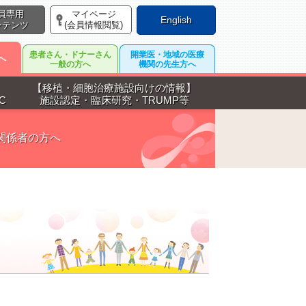
員専用
マイページ
English
ンテンツ
(会員情報閲覧)
患者さん・ドナーさん
開業医・地域の医療
へ
一般の方へ
機関の先生方へ
【移植・細胞治療施設向けの情報】
C
施設認定・臨床研究・TRUMP等
関係者の方へ