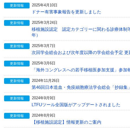
2025年4月10日
更新情報
ドナー有害事象報告を更新しました
2025年3月24日
更新情報
移植施設認定 認定カテゴリーに関わる診療体制等
年）
2025年3月7日
更新情報
次回学会総会および次年度以降の学会総会予定 更
2025年3月6日
更新情報
「海外コングレスへの若手移植医参加支援」参加
2024年11月26日
更新情報
第46回日本造血・免疫細胞療法学会総会「抄録集
2024年9月9日
更新情報
LTFUツール全国版がアップデートされました
2024年8月9日
更新情報
【移植施設認定】情報更新のご案内