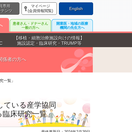
員専用
マイページ
English
ンテンツ
(会員情報閲覧)
患者さん・ドナーさん
開業医・地域の医療
へ
一般の方へ
機関の先生方へ
【移植・細胞治療施設向けの情報】
C
施設認定・臨床研究・TRUMP等
関係者の方へ
研究一覧」
している産学協同
する臨床研究一覧」
最終更新日：2024年2月29日