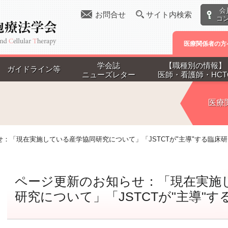
会
お問合せ
サイト内検索
コ
医療関係者の方
学会誌
【職種別の情報】
ガイドライン等
ニューズレター
医師・看護師・HCT
医療
：「現在実施している産学協同研究について」「JSTCTが"主導"する臨床
ページ更新のお知らせ：「現在実施
研究について」「JSTCTが"主導"