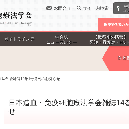
会
お問合せ
サイト内検索
コ
医療関係者の方
学会誌
【職種別の情報】
ガイドライン等
ニューズレター
医師・看護師・HCT
医療
法学会雑誌14巻1号発刊のお知らせ
日本造血・免疫細胞療法学会雑誌14
せ