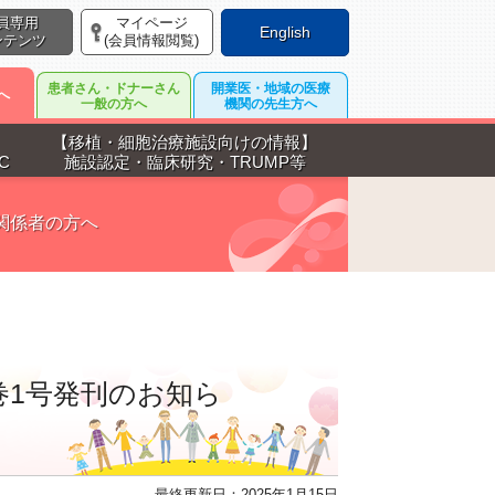
員専用
マイページ
English
ンテンツ
(会員情報閲覧)
患者さん・ドナーさん
開業医・地域の医療
へ
一般の方へ
機関の先生方へ
【移植・細胞治療施設向けの情報】
C
施設認定・臨床研究・TRUMP等
関係者の方へ
巻1号発刊のお知ら
最終更新日：2025年1月15日