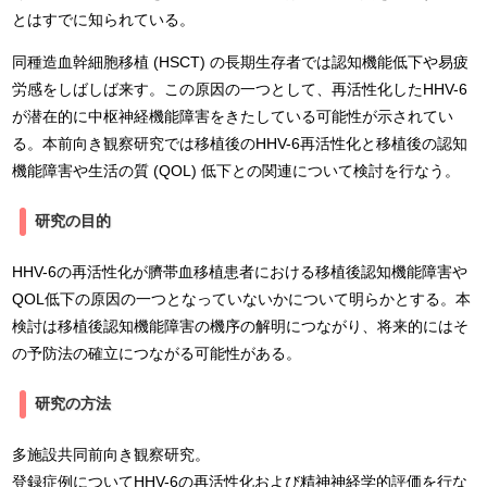
とはすでに知られている。
同種造血幹細胞移植 (HSCT) の長期生存者では認知機能低下や易疲
労感をしばしば来す。この原因の一つとして、再活性化したHHV-6
が潜在的に中枢神経機能障害をきたしている可能性が示されてい
る。本前向き観察研究では移植後のHHV-6再活性化と移植後の認知
機能障害や生活の質 (QOL) 低下との関連について検討を行なう。
研究の目的
HHV-6の再活性化が臍帯血移植患者における移植後認知機能障害や
QOL低下の原因の一つとなっていないかについて明らかとする。本
検討は移植後認知機能障害の機序の解明につながり、将来的にはそ
の予防法の確立につながる可能性がある。
研究の方法
多施設共同前向き観察研究。
登録症例についてHHV-6の再活性化および精神神経学的評価を行な