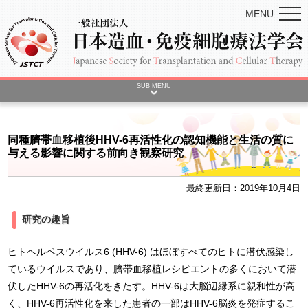
MENU
SUB MENU
同種臍帯血移植後HHV-6再活性化の認知機能と生活の質に
与える影響に関する前向き観察研究
最終更新日：2019年10月4日
研究の趣旨
ヒトヘルペスウイルス6 (HHV-6) はほぼすべてのヒトに潜伏感染し
ているウイルスであり、臍帯血移植レシピエントの多くにおいて潜
伏したHHV-6の再活化をきたす。HHV-6は大脳辺縁系に親和性が高
く、HHV-6再活性化を来した患者の一部はHHV-6脳炎を発症するこ